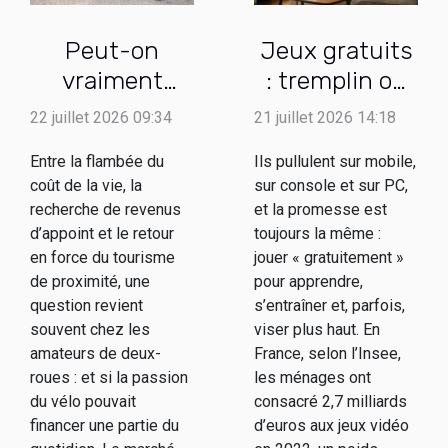
Peut-on
Jeux gratuits
vraiment
: tremplin ou
transformer
fausse bonne
22 juillet 2026 09:34
21 juillet 2026 14:18
une passion
idée pour
Entre la flambée du
Ils pullulent sur mobile,
du vélo en
débuter
coût de la vie, la
sur console et sur PC,
activité de
recherche de revenus
et la promesse est
location
d’appoint et le retour
toujours la même :
rentable ?
en force du tourisme
jouer « gratuitement »
de proximité, une
pour apprendre,
question revient
s’entraîner et, parfois,
souvent chez les
viser plus haut. En
amateurs de deux-
France, selon l’Insee,
roues : et si la passion
les ménages ont
du vélo pouvait
consacré 2,7 milliards
financer une partie du
d’euros aux jeux vidéo