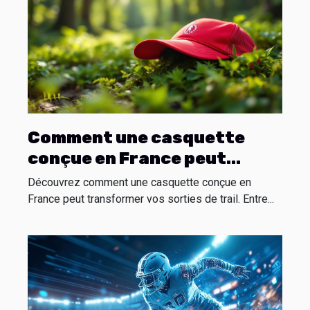
Comment une casquette
conçue en France peut
améliorer votre expérience
Découvrez comment une casquette conçue en
de trail ?
France peut transformer vos sorties de trail. Entre...