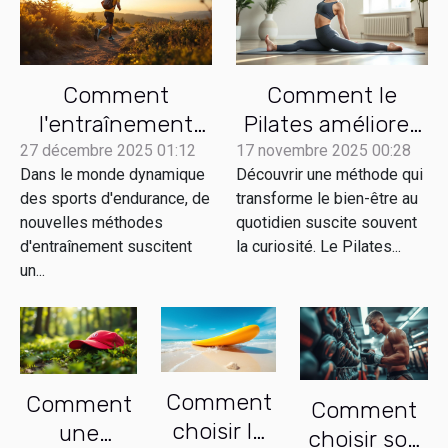
Comment
Comment le
l'entraînement
Pilates améliore-
fonctionnel
t-il votre bien-
27 décembre 2025 01:12
17 novembre 2025 00:28
Dans le monde dynamique
Découvrir une méthode qui
révolutionne-t-il
être quotidien ?
des sports d'endurance, de
transforme le bien-être au
les sports
nouvelles méthodes
quotidien suscite souvent
d'endurance ?
d'entraînement suscitent
la curiosité. Le Pilates...
un...
Comment
Comment
Comment
choisir le
une
choisir son