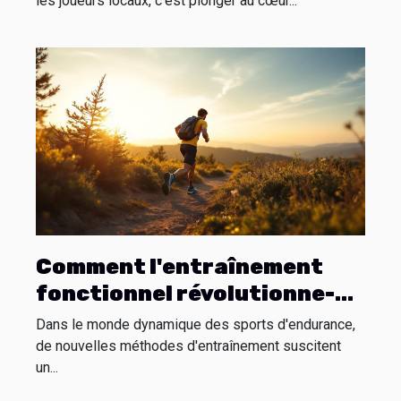
les joueurs locaux, c’est plonger au cœur...
Comment l'entraînement
fonctionnel révolutionne-t-
il les sports d'endurance ?
Dans le monde dynamique des sports d'endurance,
de nouvelles méthodes d'entraînement suscitent
un...