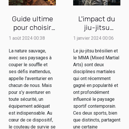
L'impact du
Guide ultime
jiu-jitsu
pour choisir
brésilien et
un couteau de
1 janvier 2024 00:06
1 août 2024 00:38
MMA sur le
survie adapté
Le jiu-jitsu brésilien et
La nature sauvage,
sport
à la nature
le MMA (Mixed Martial
avec ses paysages à
contemporain
sauvage
Arts) sont deux
couper le souffle et
disciplines martiales
ses défis inattendus,
qui ont récemment
appelle l'aventurier en
gagné en popularité et
chacun de nous. Mais
ont profondément
pour s'y aventurer en
influencé le paysage
toute sécurité, un
sportif contemporain.
équipement adéquat
Ces deux sports, bien
est indispensable. Au
que distincts, partagent
cœur de ce dispositif,
une certaine
le couteau de survie se