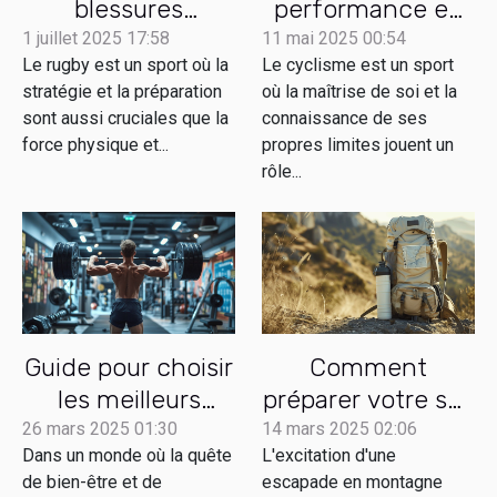
blessures
performance en
influencent-elles
cyclisme avec
1 juillet 2025 17:58
11 mai 2025 00:54
Le rugby est un sport où la
Le cyclisme est un sport
les stratégies
une ceinture de
stratégie et la préparation
où la maîtrise de soi et la
d'équipe en rugby
fréquence
sont aussi cruciales que la
connaissance de ses
?
cardiaque
force physique et...
propres limites jouent un
rôle...
Guide pour choisir
Comment
les meilleurs
préparer votre sac
équipements de
pour une
26 mars 2025 01:30
14 mars 2025 02:06
Dans un monde où la quête
L'excitation d'une
musculation
randonnée
de bien-être et de
escapade en montagne
sécurisée en