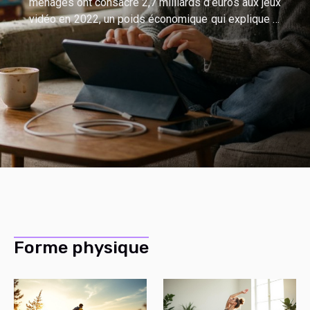
ménages ont consacré 2,7 milliards d’euros aux jeux
vidéo en 2022, un poids économique qui explique la
course aux modèles free-to-play et aux offres
d’essai. Mais quand on débute, ces jeux gratuits
sont-ils un tremplin solide, ou une fausse bonne
idée qui coûte du temps, et parfois de l’argent ? Le
gratuit, souvent payé autrement Le mot « gratuit »
rassure, et il attire massivement, surtout quand on
débute et qu’on hésite à investir. Pourtant, dans
l’économie du jeu vidéo, la gratuité est rarement une
absence de coût, c’est un transfert : l’utilisateur paie
en attention, en...
Forme physique