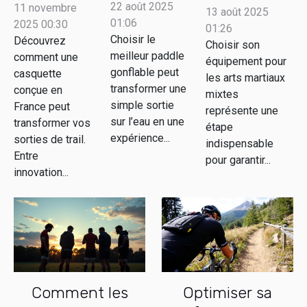
meilleur
casquette
22 août 2025
11 novembre
équipement
13 août 2025
01:06
2025 00:30
paddle
conçue en
01:26
pour les arts
Choisir le
Découvrez
Choisir son
gonflable
France
martiaux
meilleur paddle
comment une
équipement pour
pour votre
peut
mixtes ?
gonflable peut
casquette
les arts martiaux
prochaine
améliorer
transformer une
conçue en
mixtes
aventure
simple sortie
votre
France peut
représente une
sur l’eau en une
transformer vos
aquatique
expérience
étape
expérience...
sorties de trail.
indispensable
?
de trail ?
Entre
pour garantir...
innovation...
Comment les
Optimiser sa